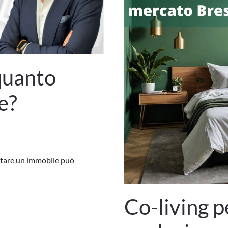
quanto
e?
ttare un immobile può
Co-living p