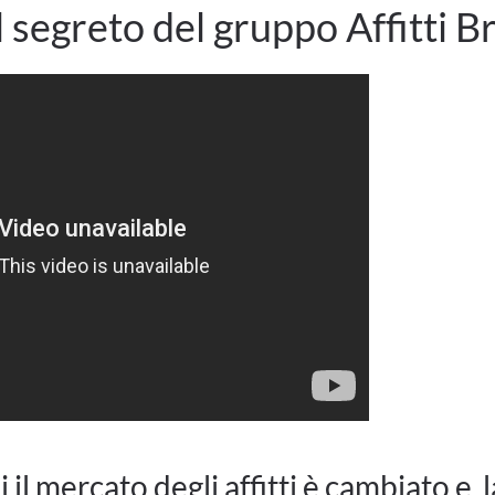
l segreto del gruppo Affitti B
i il mercato degli affitti è cambiato e