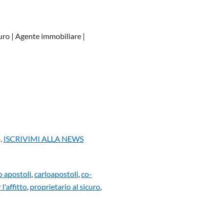
ro | Agente immobiliare |
o.
ISCRIVIMI ALLA NEWS
o apostoli
,
carloapostoli
,
co-
l'affitto
,
proprietario al sicuro
,