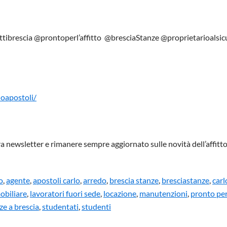
tibrescia @prontoperl’affitto @bresciaStanze @proprietarioalsicu
loapostoli/
stra newsletter e rimanere sempre aggiornato sulle novità dell’affitt
o
,
agente
,
apostoli carlo
,
arredo
,
brescia stanze
,
bresciastanze
,
carl
obiliare
,
lavoratori fuori sede
,
locazione
,
manutenzioni
,
pronto per 
ze a brescia
,
studentati
,
studenti