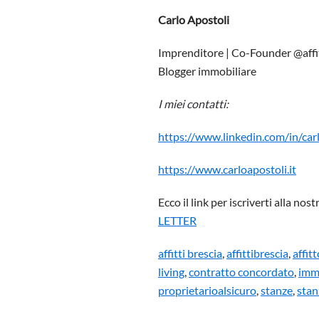
Carlo Apostoli
Imprenditore | Co-Founder @affit
Blogger immobiliare
I miei contatti:
https://www.linkedin.com/in/car
https://www.carloapostoli.it
Ecco il link per iscriverti alla no
LETTER
affitti brescia
,
affittibrescia
,
affitt
living
,
contratto concordato
,
imm
proprietarioalsicuro
,
stanze
,
stan