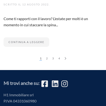
SCRITTO IL
12 AGOSTO 2022
.
Come ti rapporti con il lavoro? L’estate per molti è un
momento in cui staccare la spina...
CONTINUA A LEGGERE
1
2
3
4
Mi trovi anche su:
H1 Immobiliare srl
P.IVA
04331060980