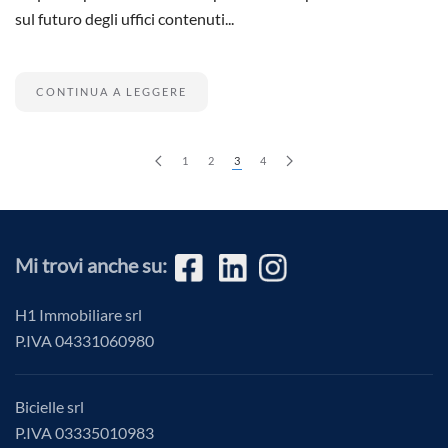
sul futuro degli uffici contenuti...
CONTINUA A LEGGERE
1
2
3
4
Mi trovi anche su:
H1 Immobiliare srl
P.IVA
04331060980
Bicielle srl
P.IVA 03335010983