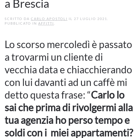
a Brescia
SCRITTO DA
CARLO APOSTOLI
IL
27 LUGLIO 2021
.
PUBBLICATO IN
AFFITTI
.
Lo scorso mercoledì è passato
a trovarmi un cliente di
vecchia data e chiacchierando
con lui davanti ad un caffè mi
detto questa frase: “
Carlo lo
sai che prima di rivolgermi alla
tua agenzia ho perso tempo e
soldi con i miei appartamenti?