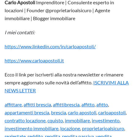
Carlo Apostoli
Imprenditore | Consulente esperto in
locazioni | Founder @proprietarioalsicuro | Agente
immobiliare | Blogger immobiliare
I miei contatti:
https://www.linkedin.com/in/carloapostoli/
https://www.carloapostoli.it
Ecco il link per iscriverti alla nostra newsletter e rimanere
sempre aggiornato sulle novità dell’affitto.
ISCRIVIMI ALLA
NEWS LETTER
affittare
,
affitti brescia
,
affittibrescia
,
affitto
,
afitto
,
appartamenti brescia
,
brescia
,
carlo apostoli
,
carloapostoli
,
contratto locazione
,
cquisto
,
immobiliare
,
investimento
,
investimento immobiliare
,
locazione
,
proprietarioalsicuro
,
realestate
,
reddito
,
rendita
,
rendita passiva
,
vendita